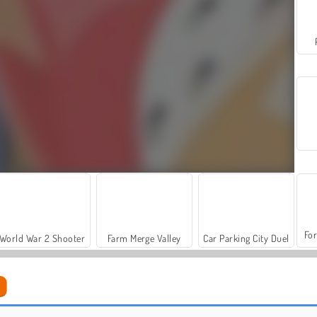
For
World War 2 Shooter
Farm Merge Valley
Car Parking City Duel
Tower Defense
Heroes of Myths