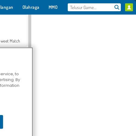
langan
Olahraga
MMO
Untukmu
Sweet Match
ervice, to
tising. By
en Solitaire
information
Farmerama