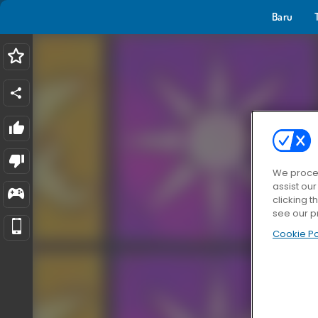
Baru
We proces
assist ou
clicking t
see our p
Cookie Po