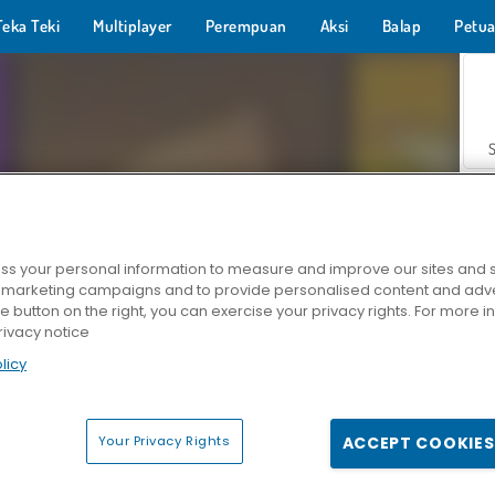
Teka Teki
Multiplayer
Perempuan
Aksi
Balap
Petua
s your personal information to measure and improve our sites and s
r marketing campaigns and to provide personalised content and adver
Z
he button on the right, you can exercise your privacy rights. For more 
rivacy notice
licy
Your Privacy Rights
ACCEPT COOKIES