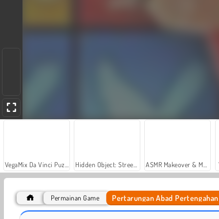
VegaMix Da Vinci Puzzles
Hidden Object: Street of Secrets
ASMR Makeover & Makeup Studio
Pertarungan Abad Pertengahan
Permainan Game
Simulator Legiun Roma
Pertahanan Crusader