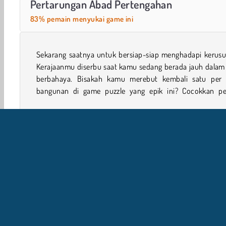
Pertarungan Abad Pertengahan
83% pemain menyukai game ini
Sekarang saatnya untuk bersiap-siap menghadapi kerusu
petaknya sambil mengambil kembali semuanya mulai 
Kerajaanmu diserbu saat kamu sedang berada jauh dalam 
berbahaya. Bisakah kamu merebut kembali satu per 
bangunan di game puzzle yang epik ini? Cocokkan pe
1 player
Game Keterampilan
Game
Kastil
Kel
I