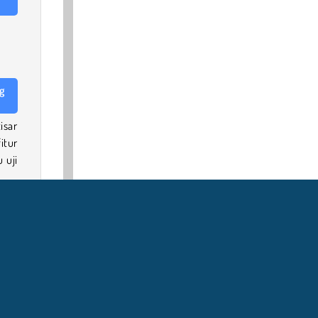
ng
isar
itur
u uji
tuk