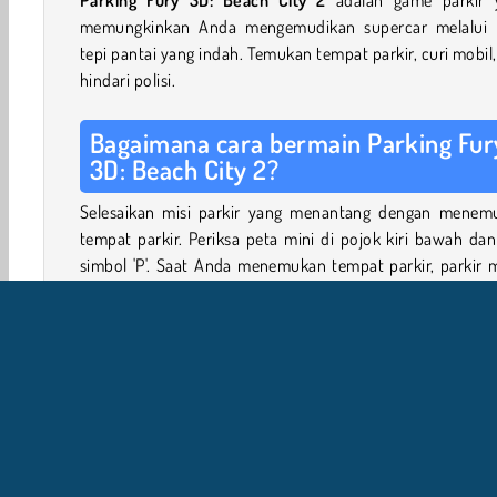
memungkinkan Anda mengemudikan supercar melalui 
tepi pantai yang indah. Temukan tempat parkir, curi mobil
hindari polisi.
Bagaimana cara bermain Parking Fur
3D: Beach City 2?
Selesaikan misi parkir yang menantang dengan menem
tempat parkir. Periksa peta mini di pojok kiri bawah dan
simbol 'P'. Saat Anda menemukan tempat parkir, parkir 
Anda menghadap ke arah yang ditunjukkan oleh panah.
Ketika garis berwarna biru, tunggu beberapa detik hi
hitungan mundur selesai. Sekarang Anda bisa melanjutka
tempat parkir berikutnya dengan mobil Anda, atau men
mobil lain yang diparkir di dekatnya.
Hati-hati, Anda harus mengulang dari awal jika po