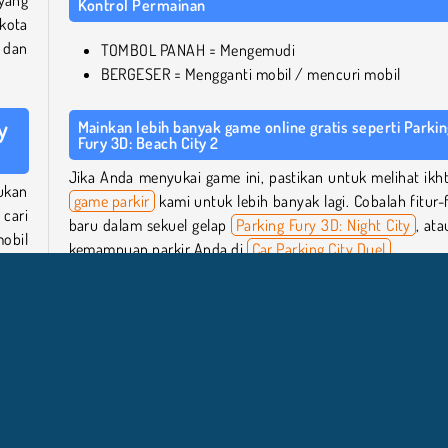
Kontrol Permainan
kota
, dan
TOMBOL PANAH = Mengemudi
BERGESER = Mengganti mobil / mencuri mobil
y
Mainkan lebih banyak game online gratis seperti Parki
Fury 3D: Beach City 2
Jika Anda menyukai game ini, pastikan untuk melihat ikht
ukan
game parkir
kami untuk lebih banyak lagi. Cobalah fitur-f
 cari
baru dalam sekuel gelap
Parking Fury 3D: Night City
, ata
mobil
kemampuan parkir Anda di
Car Parking City Duel
.
Atau lihat halaman koleksi
game mengemudi
kami un
ngga
lebih banyak petualangan di jalan!
n ke
curi
Siapa yang menciptakan Parking Fury 3D: Beach City 2?
Parking Fury 3D: Beach City 2
dibuat oleh Vitality Games.
lisi