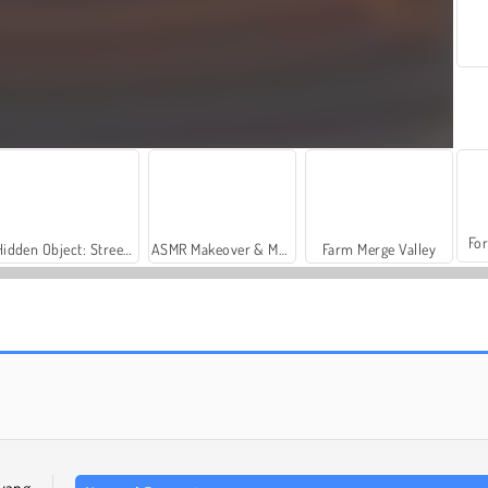
For
Hidden Object: Street of Secrets
ASMR Makeover & Makeup Studio
Farm Merge Valley
Parking Fury 3D: Night City
Parking Fury 3D: Night Thief
yang