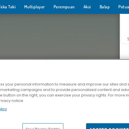
Teka Teki
Multiplayer
Perempuan
Aksi
Balap
Petua
s your personal information to measure and improve our sites and s
r marketing campaigns and to provide personalised content and adver
Z
he button on the right, you can exercise your privacy rights. For more 
rivacy notice
licy
Your Privacy Rights