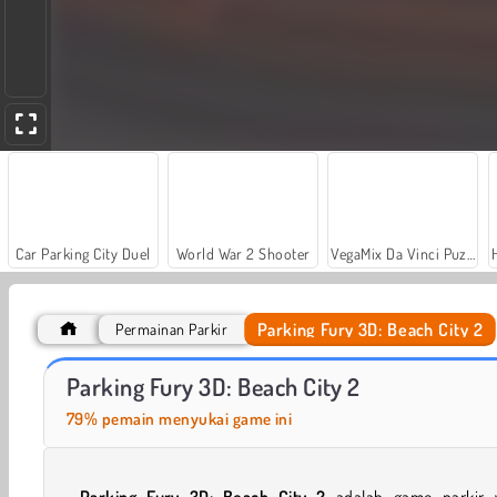
Car Parking City Duel
World War 2 Shooter
VegaMix Da Vinci Puzzles
Parking Fury 3D: Beach City 2
Permainan Parkir
Let's Fish!
Casino World
Parking Fury 3D: Beach City 2
79% pemain menyukai game ini
Parking Fury 3D: Beach City 2
adalah game parkir 