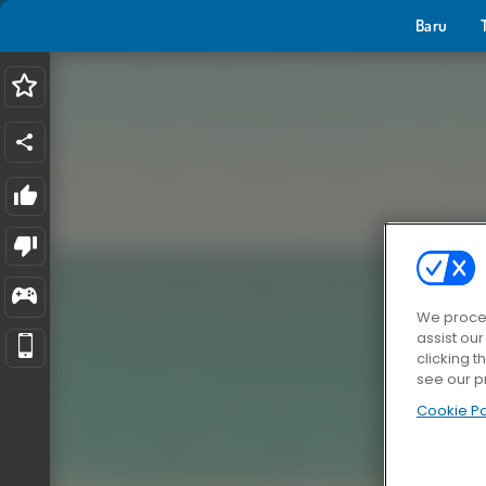
Baru
We proces
assist ou
clicking t
see our p
Cookie Po