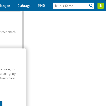
langan
Olahraga
MMO
Untukmu
Sweet Match
ervice, to
tising. By
en Solitaire
information