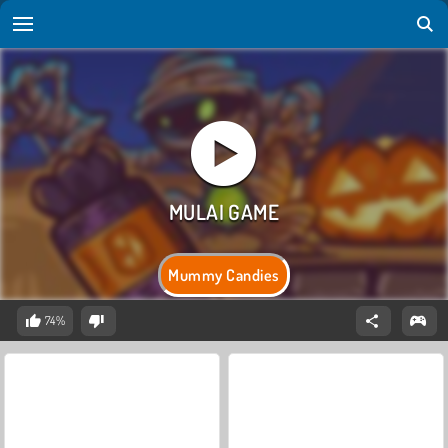
Mummy Candies
74%