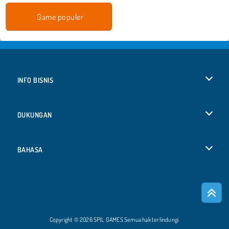
Game populer
INFO BISNIS
Syarat-Syarat Pemakaian
DUKUNGAN
Kebijaksanaan Pribadi Kami
Bantuan
BAHASA
Cookies
Deutsch
Izin Cookie
Русский
Copyright © 2026 SPIL GAMES Semua hak terlindungi.