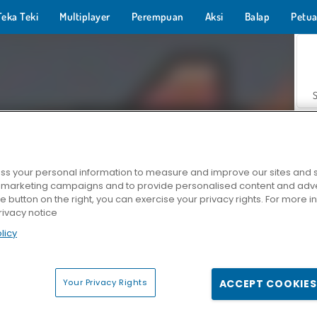
Teka Teki
Multiplayer
Perempuan
Aksi
Balap
Petua
s your personal information to measure and improve our sites and s
r marketing campaigns and to provide personalised content and adver
Z
he button on the right, you can exercise your privacy rights. For more 
rivacy notice
licy
Your Privacy Rights
ACCEPT COOKIES