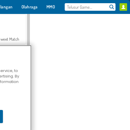
langan
Olahraga
MMO
Untukmu
Sweet Match
ervice, to
tising. By
en Solitaire
information
Farmerama