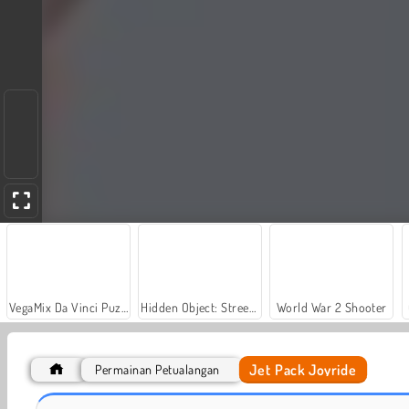
VegaMix Da Vinci Puzzles
Hidden Object: Street of Secrets
World War 2 Shooter
Jet Pack Joyride
Permainan Petualangan
Farm Merge Valley
Tantangan Jet Manusia Stik