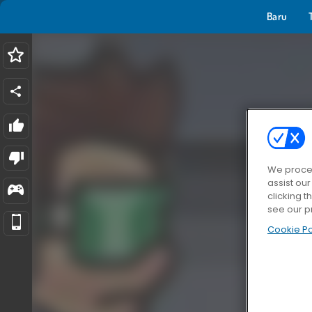
Baru
We proces
assist ou
clicking t
see our p
Cookie Po