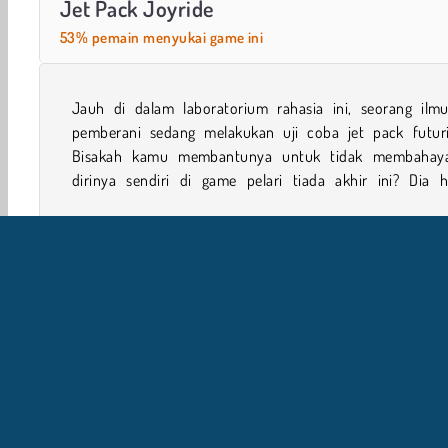
Jet Pack Joyride
53% pemain menyukai game ini
Jauh di dalam laboratorium rahasia ini, seorang ilm
menghindari rudal, terbang melewati laser,
pemberani sedang melakukan uji coba jet pack futuris
mengumpulkan banyak perlengkapan kesehatan supaya t
Bisakah kamu membantunya untuk tidak membahay
dirinya sendiri di game pelari tiada akhir ini? Dia h
1 player
Petualangan
Anak Laki Laki
Pesawat
I