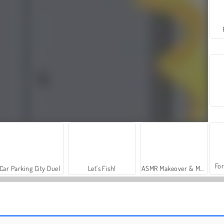
For
Car Parking City Duel
Let's Fish!
ASMR Makeover & Makeup Studio
Paper Flight Online
Satu Penerbangan Lagi