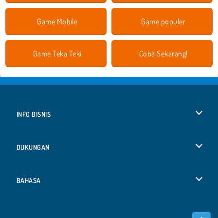
Game Mobile
Game populer
Game Teka Teki
Coba Sekarang!
INFO BISNIS
Syarat-Syarat Pemakaian
DUKUNGAN
Kebijaksanaan Pribadi Kami
Bantuan
BAHASA
Cookies
English