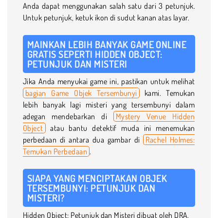
Anda dapat menggunakan salah satu dari 3 petunjuk.
Untuk petunjuk, ketuk ikon di sudut kanan atas layar.
MAINKAN LEBIH BANYAK GAME ONLINE
GRATIS SEPERTI HIDDEN OBJECT:
PETUNJUK DAN MISTERI
Jika Anda menyukai game ini, pastikan untuk melihat
bagian Game Objek Tersembunyi
kami. Temukan
lebih banyak lagi misteri yang tersembunyi dalam
adegan mendebarkan di
Mystery Venue Hidden
Object
atau bantu detektif muda ini menemukan
perbedaan di antara dua gambar di
Rachel Holmes:
Temukan Perbedaan
.
SIAPA YANG MENCIPTAKAN OBJEK
TERSEMBUNYI: PETUNJUK DAN
MISTERI?
Hidden Object: Petunjuk dan Misteri dibuat oleh DRA.