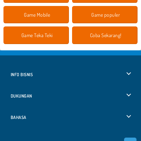
Game Mobile
Game populer
Game Teka Teki
Coba Sekarang!
INFO BISNIS
Syarat-Syarat Pemakaian
DUKUNGAN
Kebijaksanaan Pribadi Kami
Bantuan
BAHASA
Cookies
English