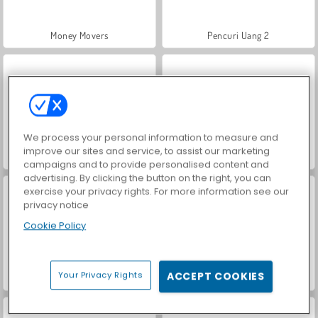
Money Movers
Pencuri Uang 2
We process your personal information to measure and
improve our sites and service, to assist our marketing
Penyintas Terakhir
VegaMix Da Vinci Puzzles
campaigns and to provide personalised content and
advertising. By clicking the button on the right, you can
exercise your privacy rights. For more information see our
privacy notice
Cookie Policy
Your Privacy Rights
ACCEPT COOKIES
Let's Fish!
Hidden Object: Street of Secrets