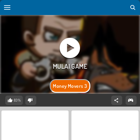
Money Movers 3
83%