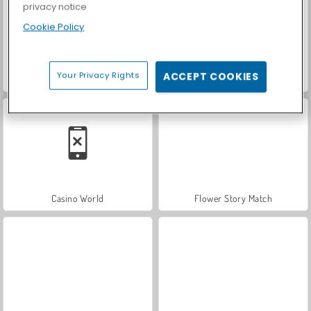
privacy notice
Cookie Policy
Your Privacy Rights
ACCEPT COOKIES
Let's Fish!
Car Parking City Duel
Casino World
Flower Story Match