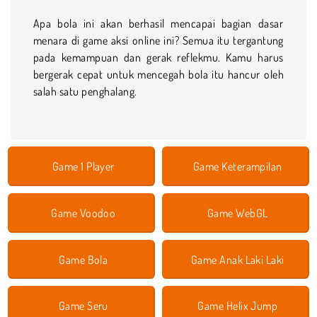
Apa bola ini akan berhasil mencapai bagian dasar
menara di game aksi online ini? Semua itu tergantung
pada kemampuan dan gerak reflekmu. Kamu harus
bergerak cepat untuk mencegah bola itu hancur oleh
salah satu penghalang.
Game 1 Player
Game Keterampilan
Game Voodoo
Game WebGL
Game Bola
Game Anak Laki Laki
Game Seru
Game Helix Jump