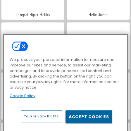
Lompat Hiper Heliks
Helix Jump
We process your personal information to measure and
Hidden Object: Street of Secrets
Car Parking City Duel
improve our sites and service, to assist our marketing
campaigns and to provide personalised content and
advertising. By clicking the button on the right, you can
exercise your privacy rights. For more information see our
privacy notice
Cookie Policy
Spiral Jump 3D
VegaMix Da Vinci Puzzles
Your Privacy Rights
ACCEPT COOKIES