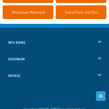
Permainan Melompat
Game Point and Click
INFO BISNIS
Syarat-Syarat Pemakaian
DUKUNGAN
Kebijaksanaan Pribadi Kami
Bantuan
BAHASA
Cookies
English
Izin Cookie
Deutsch
Copyright © 2026 SPIL GAMES Semua hak terlindungi.