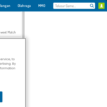
langan
Olahraga
MMO
Untukmu
Sweet Match
ervice, to
tising. By
en Solitaire
information
Farmerama