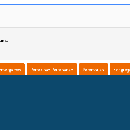
Pertahanan Menara
Pertahanan Menara Elf
kamu
rmorgames
Permainan Pertahanan
Perempuan
Kongreg
NFO BISNIS
DUKUNGA