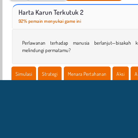
Car Parking City Duel
Cursed Treasure 1 1/2
Harta Karun Terkutuk 2
92% pemain menyukai game ini
Perlawanan terhadap manusia berlanjut—bisakah 
melindungi permatamu?
Simulasi
Strategi
Menara Pertahanan
Aksi
A
Coba Sekarang!
I