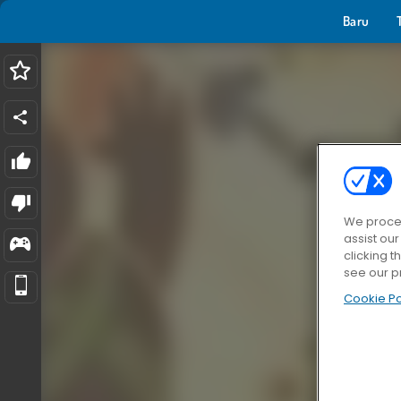
Baru
We proces
assist ou
clicking t
see our p
Cookie Po