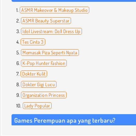
ASMR Makeover & Makeup Studio
ASMR Beauty Superstar
Idol Livestream: Doll Dress Up
Tes Cinta 3
Memasak Piza Seperti Nyata
K-Pop Hunter Fashion
Dokter Kulit
Dokter Gigi Lucu
Organization Princess
Lady Popular
Games Perempuan apa yang terbaru?