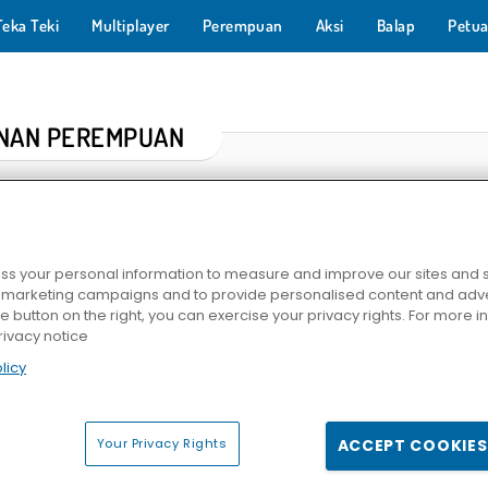
Teka Teki
Multiplayer
Perempuan
Aksi
Balap
Petua
NAN PEREMPUAN
s your personal information to measure and improve our sites and s
r marketing campaigns and to provide personalised content and adver
he button on the right, you can exercise your privacy rights. For more 
rivacy notice
licy
eator
Yummy Waffle Ice Cream
Dandanan Gadis Mata-Mata
Girl on Skates: Kek
Your Privacy Rights
ACCEPT COOKIES