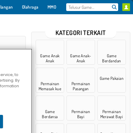
langan
Olahraga
MMO
Untukmu
KATEGORI TERKAIT
Game Anak
Game Anak-
Game
Anak
Anak
Berdandan
ervice, to
Game Pakaian
tising. By
Permainan
Permainan
information
Memasak kue
Pasangan
uatan bunga
Game
Permainan
Permainan
Berdansa
Bayi
Merawat Bayi