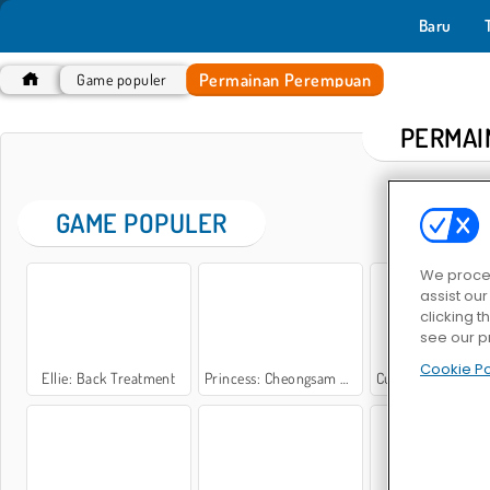
Baru
Permainan Perempuan
Game populer
PERMAI
GAME POPULER
We proces
assist ou
clicking t
see our p
Cookie Po
Ellie: Back Treatment
Princess: Cheongsam Shanghai Fashion
Cute Little Dragon Cr