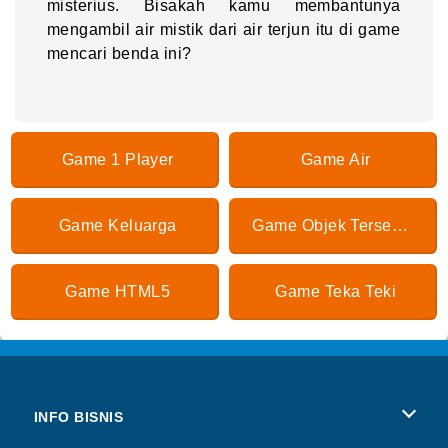
misterius. Bisakah kamu membantunya
mengambil air mistik dari air terjun itu di game
mencari benda ini?
Game 1 Player
Game Air
Game Keluarga
Game Objek Tersembunyi
Game HTML5
Game Teka Teki
INFO BISNIS